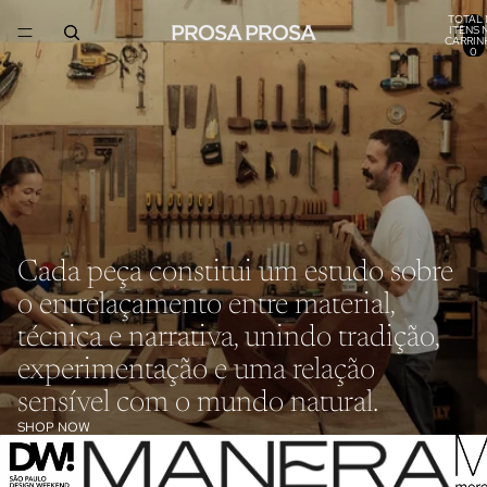
TOTAL 
ITENS 
CARRIN
0
Cada peça constitui um estudo sobre
o entrelaçamento entre material,
técnica e narrativa, unindo tradição,
experimentação e uma relação
sensível com o mundo natural.
SHOP NOW
Política de privacidade